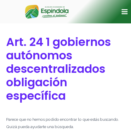
Ir
Buscar
Ma
al
por:
Me
contenido
Art. 24 1 gobiernos
autónomos
descentralizados
obligación
específica
Parece que no hemos podido encontrar lo que estás buscando.
Quizá pueda ayudarte una búsqueda.