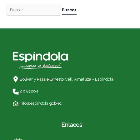
Bolívar y Pasaje Ernesto Celi,
Amaluza - Espíndola
2 653 264
info@espindola.gob.ec
Enlaces
Inicio