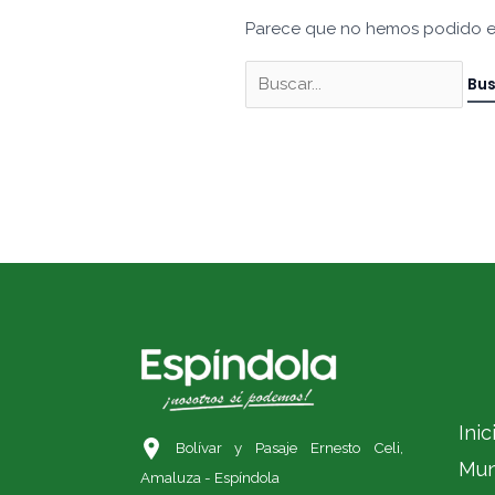
Parece que no hemos podido e
Inic
Bolívar y Pasaje Ernesto Celi,
Mun
Amaluza - Espíndola