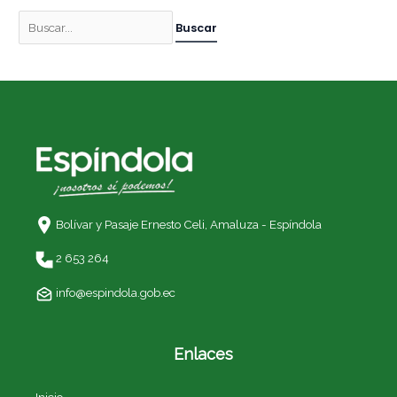
Bolívar y Pasaje Ernesto Celi,
Amaluza - Espíndola
2 653 264
info@espindola.gob.ec
Enlaces
Inicio