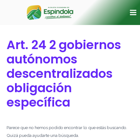
Ir
Buscar
Ma
al
por:
Me
contenido
Art. 24 2 gobiernos
autónomos
descentralizados
obligación
específica
Parece que no hemos podido encontrar lo que estás buscando.
Quizá pueda ayudarte una búsqueda.