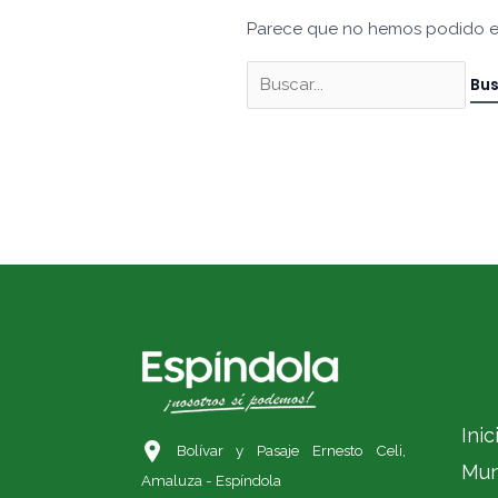
Parece que no hemos podido e
Inic
Bolívar y Pasaje Ernesto Celi,
Mun
Amaluza - Espíndola