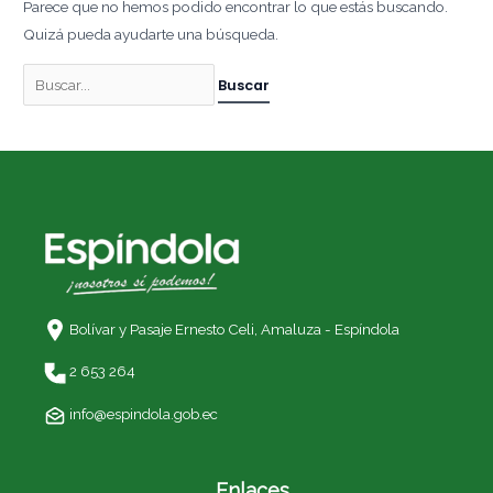
Parece que no hemos podido encontrar lo que estás buscando.
Quizá pueda ayudarte una búsqueda.
Bolívar y Pasaje Ernesto Celi,
Amaluza - Espíndola
2 653 264
info@espindola.gob.ec
Enlaces