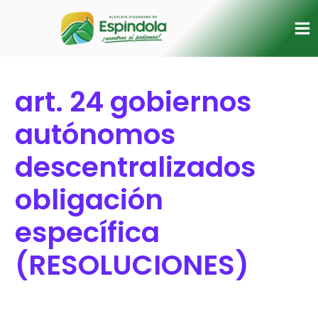
Ir
Buscar
Ma
al
por:
Me
contenido
art. 24 gobiernos
autónomos
descentralizados
obligación
específica
(RESOLUCIONES)