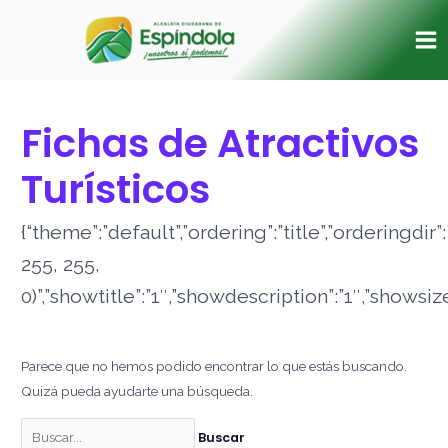
Ir
Buscar
Ma
al
por:
Me
contenido
Fichas de Atractivos
Turísticos
{“theme”:”default”,”ordering”:”title”,”orderingd
255, 255,
0)”,”showtitle”:”1″,”showdescription”:”1″,”shows
Parece que no hemos podido encontrar lo que estás buscando.
Quizá pueda ayudarte una búsqueda.