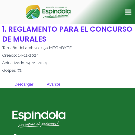
Ir
Ma
al
Me
contenido
1. REGLAMENTO PARA EL CONCURSO
DE MURALES
Tamaño del archivo: 1.50 MEGABYTE
Creado: 14-11-2024
Actualizado: 14-11-2024
Golpes: 72
Descargar
Avance