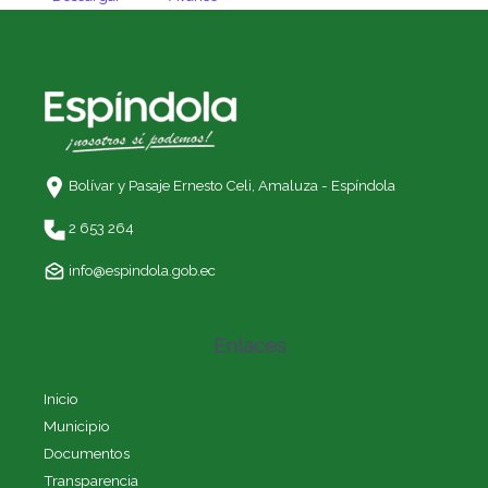
Bolívar y Pasaje Ernesto Celi,
Amaluza - Espíndola
2 653 264
info@espindola.gob.ec
Enlaces
Inicio
Municipio
Documentos
Transparencia