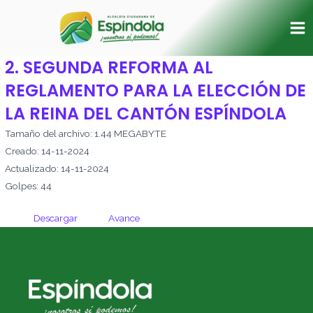
Ir
Ma
al
Me
contenido
2. SEGUNDA REFORMA AL
REGLAMENTO PARA LA ELECCIÓN DE
LA REINA DEL CANTÓN ESPÍNDOLA
Tamaño del archivo: 1.44 MEGABYTE
Creado: 14-11-2024
Actualizado: 14-11-2024
Golpes: 44
Descargar
Avance