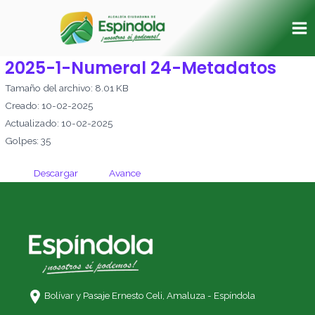
Ir
Ma
al
Me
contenido
2025-1-Numeral 24-Metadatos
Tamaño del archivo: 8.01 KB
Creado: 10-02-2025
Actualizado: 10-02-2025
Golpes: 35
Descargar
Avance
Bolívar y Pasaje Ernesto Celi,
Amaluza - Espíndola