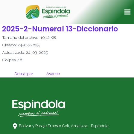
Ir
Ma
al
Me
contenido
2025-2-Numeral 13-Diccionario
Tamaño del archivo: 10.12 KB
Creado: 24-03-2025
Actualizado: 24-03-2025
Golpes: 46
Descargar
Avance
Bolívar y Pasaje Ernesto Celi,
Amaluza - Espíndola