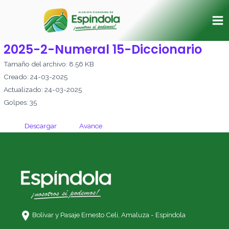
Ir
Ma
al
Me
contenido
2025-2-Numeral 15-Diccionario
Tamaño del archivo: 8.56 KB
Creado: 24-03-2025
Actualizado: 24-03-2025
Golpes: 35
Descargar
Avance
Bolívar y Pasaje Ernesto Celi,
Amaluza - Espíndola