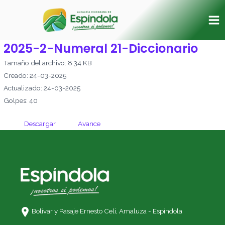
Ir
Ma
al
Me
contenido
2025-2-Numeral 21-Diccionario
Tamaño del archivo: 8.34 KB
Creado: 24-03-2025
Actualizado: 24-03-2025
Golpes: 40
Descargar
Avance
Bolívar y Pasaje Ernesto Celi,
Amaluza - Espíndola