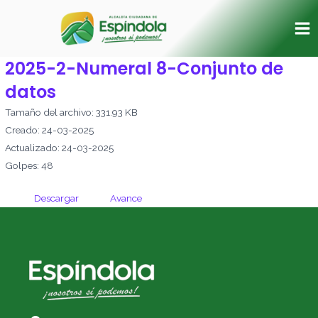
Ir
Ma
al
Me
contenido
2025-2-Numeral 8-Conjunto de
datos
Tamaño del archivo: 331.93 KB
Creado: 24-03-2025
Actualizado: 24-03-2025
Golpes: 48
Descargar
Avance