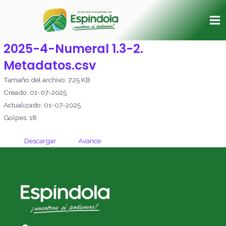
Ir
Ma
al
Me
contenido
2025-4-Numeral 1.3-2.
Metadatos.csv
Tamaño del archivo: 7.25 KB
Creado: 01-07-2025
Actualizado: 01-07-2025
Golpes: 18
Descargar
Avance