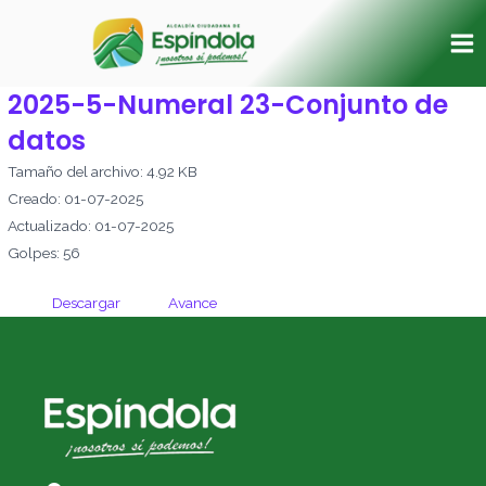
Ir
Ma
al
Me
contenido
2025-5-Numeral 23-Conjunto de
datos
Tamaño del archivo: 4.92 KB
Creado: 01-07-2025
Actualizado: 01-07-2025
Golpes: 56
Descargar
Avance