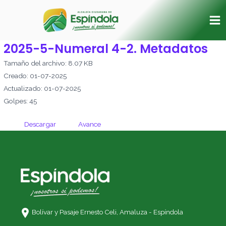
Ir
Ma
al
Me
contenido
2025-5-Numeral 4-2. Metadatos
Tamaño del archivo: 8.07 KB
Creado: 01-07-2025
Actualizado: 01-07-2025
Golpes: 45
Descargar
Avance
Bolívar y Pasaje Ernesto Celi,
Amaluza - Espíndola