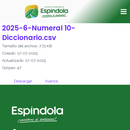
Ir
Ma
al
Me
contenido
2025-6-Numeral 10-
Diccionario.csv
Tamaño del archivo: 7.73 KB
Creado: 17-07-2025
Actualizado: 17-07-2025
Golpes: 47
Descargar
Avance