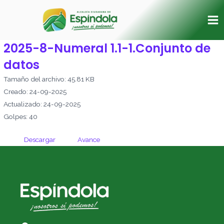
Ir
Ma
al
Me
contenido
2025-8-Numeral 1.1-1.Conjunto de
datos
Tamaño del archivo: 45.81 KB
Creado: 24-09-2025
Actualizado: 24-09-2025
Golpes: 40
Descargar
Avance