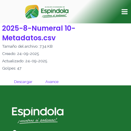
Ir
Ma
al
Me
contenido
2025-8-Numeral 10-
Metadatos.csv
Tamaño del archivo: 7.34 KB
Creado: 24-09-2025
Actualizado: 24-09-2025
Golpes: 47
Descargar
Avance