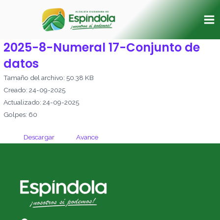
Ir
Ma
al
Me
contenido
2025-8-Numeral 17-Conjunto de
datos
Tamaño del archivo: 50.38 KB
Creado: 24-09-2025
Actualizado: 24-09-2025
Golpes: 60
Descargar
Avance