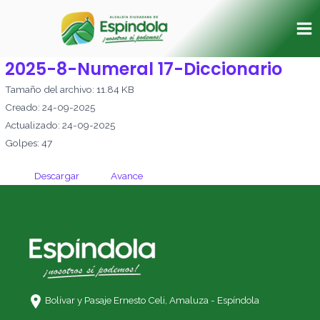
Ir
Ma
al
Me
contenido
2025-8-Numeral 17-Diccionario
Tamaño del archivo: 11.84 KB
Creado: 24-09-2025
Actualizado: 24-09-2025
Golpes: 47
Descargar
Avance
Bolívar y Pasaje Ernesto Celi,
Amaluza - Espíndola