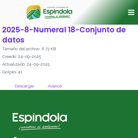
Ir
Ma
al
Me
contenido
2025-8-Numeral 18-Conjunto de
datos
Tamaño del archivo: 6.73 KB
Creado: 24-09-2025
Actualizado: 24-09-2025
Golpes: 41
Descargar
Avance