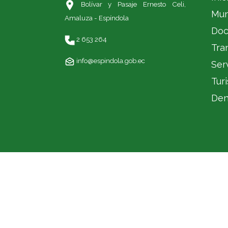
Bolívar y Pasaje Ernesto Celi,
Mun
Amaluza - Espíndola
Doc
2 653 264
Tra
info@espindola.gob.ec
Ser
Tur
Den