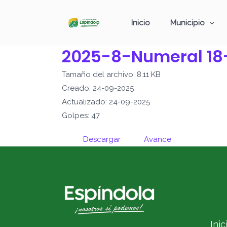
Ir
al
Inicio
Municipio
contenido
2025-8-Numeral 18
Tamaño del archivo: 8.11 KB
Creado: 24-09-2025
Actualizado: 24-09-2025
Golpes: 47
Descargar
Avance
Inic