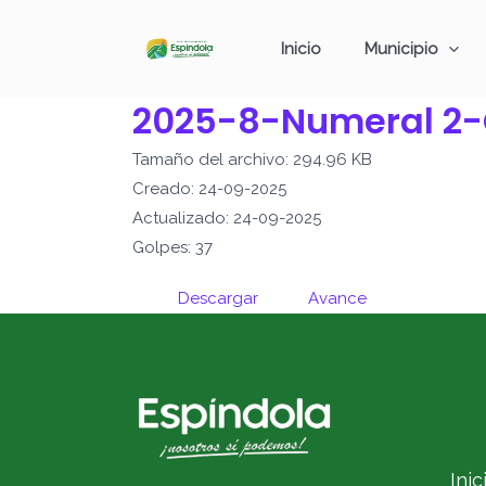
Ir
al
Inicio
Municipio
contenido
2025-8-Numeral 2-
Tamaño del archivo: 294.96 KB
Creado: 24-09-2025
Actualizado: 24-09-2025
Golpes: 37
Descargar
Avance
Inic