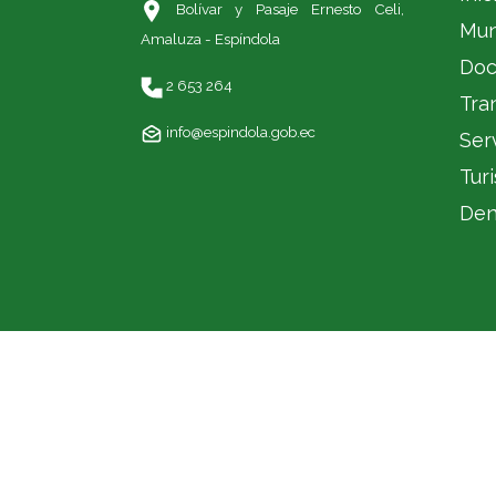
Bolívar y Pasaje Ernesto Celi,
Mun
Amaluza - Espíndola
Doc
2 653 264
Tra
info@espindola.gob.ec
Ser
Tur
Den