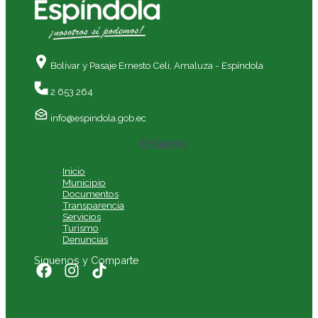
Bolívar y Pasaje Ernesto Celi,
Amaluza - Espíndola
2 653 264
info@espindola.gob.ec
Enlaces
Inicio
Municipio
Documentos
Transparencia
Servicios
Turismo
Denuncias
Siguenos y Comparte