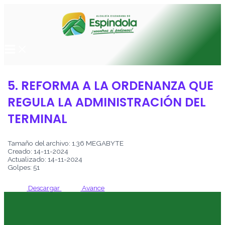
Main
Ir
Menu
al
contenido
5. REFORMA A LA ORDENANZA QUE
REGULA LA ADMINISTRACIÓN DEL
TERMINAL
Tamaño del archivo: 1.36 MEGABYTE
Creado: 14-11-2024
Actualizado: 14-11-2024
Golpes: 51
Descargar
Avance