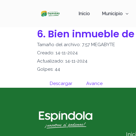
Ir
al
Inicio
Municipio
contenido
6. Bien inmueble de
Tamaño del archivo: 7.57 MEGABYTE
Creado: 14-11-2024
Actualizado: 14-11-2024
Golpes: 44
Descargar
Avance
Inic