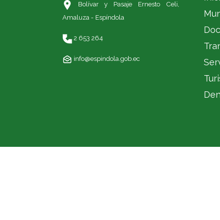
Bolívar y Pasaje Ernesto Celi,
Mun
Amaluza - Espíndola
Doc
2 653 264
Tra
info@espindola.gob.ec
Ser
Tur
Den