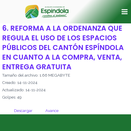
Ir
Ma
al
Me
contenido
6. REFORMA A LA ORDENANZA QUE
REGULA EL USO DE LOS ESPACIOS
PÚBLICOS DEL CANTÓN ESPÍNDOLA
EN CUANTO A LA COMPRA, VENTA,
ENTREGA GRATUITA
Tamaño del archivo: 1.66 MEGABYTE
Creado: 14-11-2024
Actualizado: 14-11-2024
Golpes: 49
Descargar
Avance