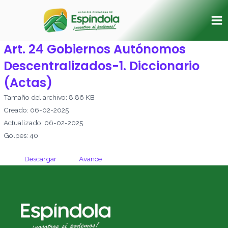
Ir
Ma
al
Me
contenido
Art. 24 Gobiernos Autónomos
Descentralizados-1. Diccionario
(Actas)
Tamaño del archivo: 8.86 KB
Creado: 06-02-2025
Actualizado: 06-02-2025
Golpes: 40
Descargar
Avance