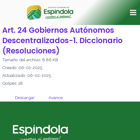
Ir
Ma
al
Me
contenido
Art. 24 Gobiernos Autónomos
Descentralizados-1. Diccionario
(Resoluciones)
Tamaño del archivo: 8.86 KB
Creado: 06-02-2025
Actualizado: 06-02-2025
Golpes: 18
Descargar
Avance