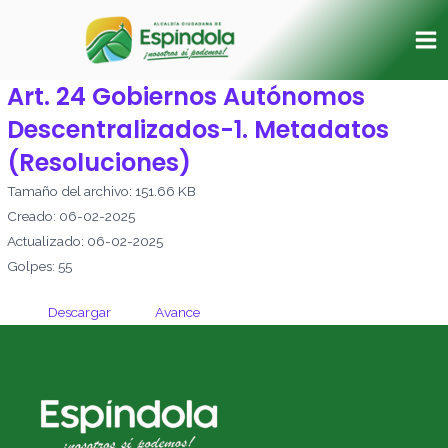
Ir
Ma
al
Me
contenido
Art. 24 Gobiernos Autónomos
Descentralizados-1. Metadatos
(Resoluciones)
Tamaño del archivo: 151.66 KB
Creado: 06-02-2025
Actualizado: 06-02-2025
Golpes: 55
Descargar
Avance