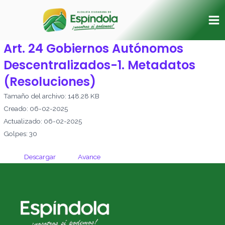
Ir
Ma
al
Me
contenido
Art. 24 Gobiernos Autónomos
Descentralizados-1. Metadatos
(Resoluciones)
Tamaño del archivo: 148.28 KB
Creado: 06-02-2025
Actualizado: 06-02-2025
Golpes: 30
Descargar
Avance