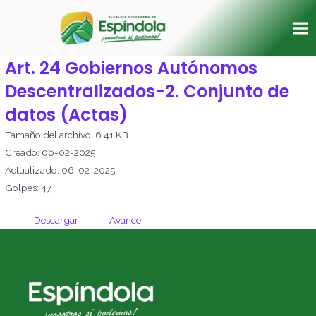
Ir
Ma
al
Me
contenido
Art. 24 Gobiernos Autónomos
Descentralizados-2. Conjunto de
datos (Actas)
Tamaño del archivo: 6.41 KB
Creado: 06-02-2025
Actualizado: 06-02-2025
Golpes: 47
Descargar
Avance