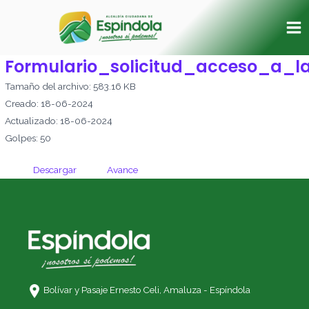
Ir
Ma
al
Me
contenido
Formulario_solicitud_acceso_a_l
Tamaño del archivo: 583.16 KB
Creado: 18-06-2024
Actualizado: 18-06-2024
Golpes: 50
Descargar
Avance
Bolívar y Pasaje Ernesto Celi,
Amaluza - Espíndola