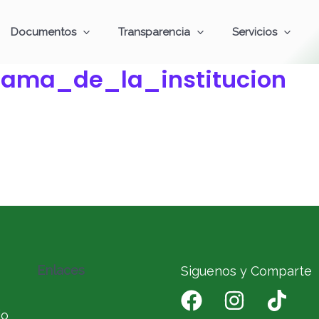
Documentos
Transparencia
Servicios
grama_de_la_institucion
Enlaces
Siguenos y Comparte
io