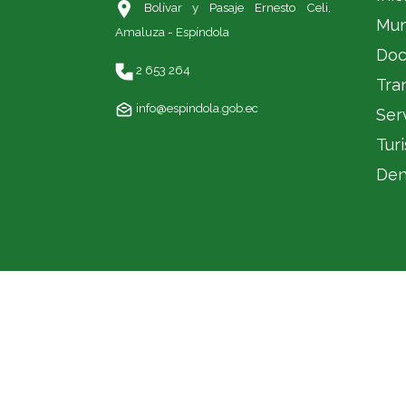
Bolívar y Pasaje Ernesto Celi,
Mun
Amaluza - Espíndola
Doc
2 653 264
Tra
info@espindola.gob.ec
Ser
Tur
Den