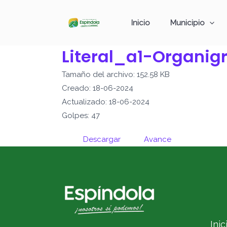
Ir
al
Inicio
Municipio
contenido
Literal_a1-Organi
Tamaño del archivo: 152.58 KB
Creado: 18-06-2024
Actualizado: 18-06-2024
Golpes: 47
Descargar
Avance
Inic