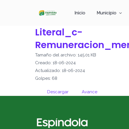
Ir
al
Inicio
Municipio
contenido
Literal_c-
Remuneracion_men
Tamaño del archivo: 145.01 KB
Creado: 18-06-2024
Actualizado: 18-06-2024
Golpes: 68
Descargar
Avance