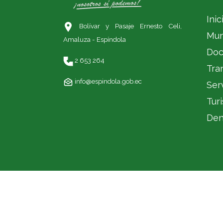
Inic
Bolívar y Pasaje Ernesto Celi,
Mun
Amaluza - Espíndola
Doc
2 653 264
Tra
info@espindola.gob.ec
Ser
Tur
Den