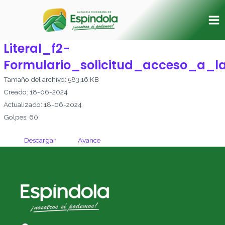
Ir
Ma
al
Me
contenido
Literal_f2-
Formulario_solicitud_acceso_a_l
Tamaño del archivo: 583.16 KB
Creado: 18-06-2024
Actualizado: 18-06-2024
Golpes: 60
Descargar
Avance