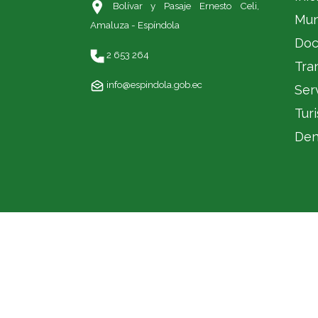
Bolívar y Pasaje Ernesto Celi,
Mun
Amaluza - Espíndola
Doc
2 653 264
Tra
info@espindola.gob.ec
Ser
Tur
Den