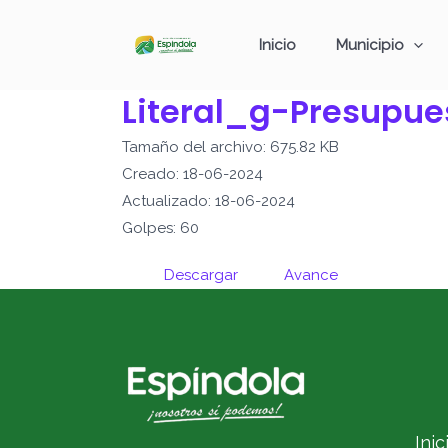
Ir
al
Inicio
Municipio
contenido
Literal_g-Presupue
Tamaño del archivo: 675.82 KB
Creado: 18-06-2024
Actualizado: 18-06-2024
Golpes: 60
Descargar
Avance
Inic