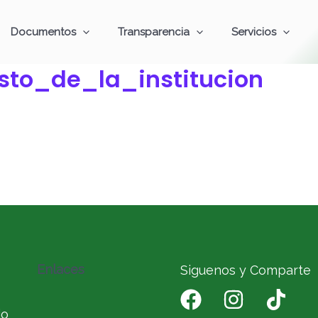
Documentos
Transparencia
Servicios
sto_de_la_institucion
Enlaces
Siguenos y Comparte
io