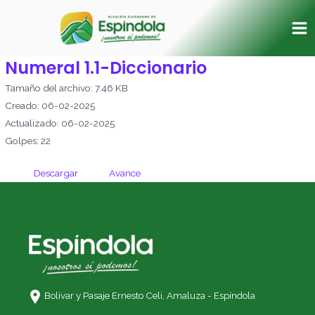
Ir
Ma
al
Me
contenido
Numeral 1.1-Diccionario
Tamaño del archivo: 7.46 KB
Creado: 06-02-2025
Actualizado: 06-02-2025
Golpes: 22
Descargar
Avance
Bolívar y Pasaje Ernesto Celi,
Amaluza - Espíndola