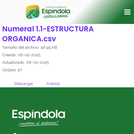
Ir
Ma
al
Me
contenido
Numeral 1.1-ESTRUCTURA
ORGANICA.csv
Tamaño del archivo: 46.95 KB
Creado: 06-02-2025
Actualizado: 06-02-2025
Golpes: 47
Descargar
Avance