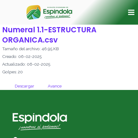
Ir
Ma
al
Me
contenido
Numeral 1.1-ESTRUCTURA
ORGANICA.csv
Tamaño del archivo: 46.95 KB
Creado: 06-02-2025
Actualizado: 06-02-2025
Golpes: 20
Descargar
Avance