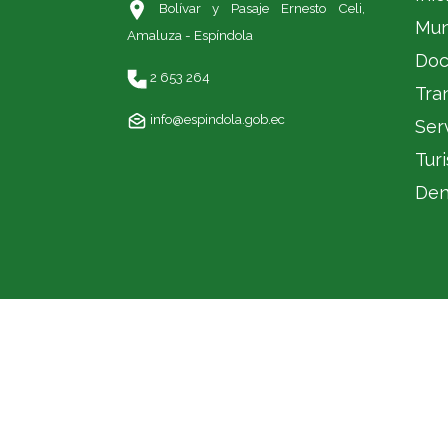
Bolívar y Pasaje Ernesto Celi,
Mun
Amaluza - Espíndola
Doc
2 653 264
Tra
info@espindola.gob.ec
Ser
Tur
Den