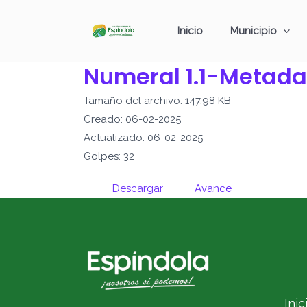
Ir
al
Inicio
Municipio
contenido
Numeral 1.1-Metada
Tamaño del archivo: 147.98 KB
Creado: 06-02-2025
Actualizado: 06-02-2025
Golpes: 32
Descargar
Avance
Inic