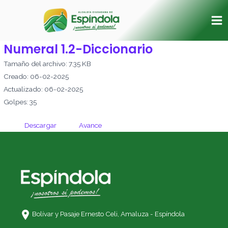
Ir
Ma
al
Me
contenido
Numeral 1.2-Diccionario
Tamaño del archivo: 7.35 KB
Creado: 06-02-2025
Actualizado: 06-02-2025
Golpes: 35
Descargar
Avance
Bolívar y Pasaje Ernesto Celi,
Amaluza - Espíndola