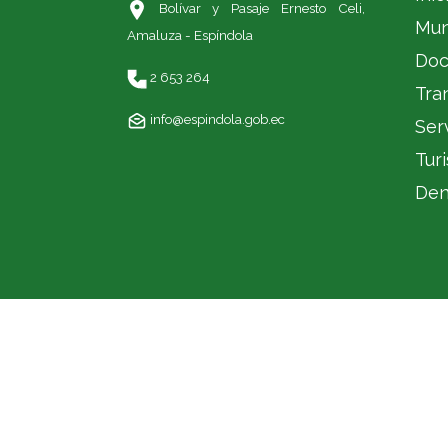
Bolívar y Pasaje Ernesto Celi,
Mun
Amaluza - Espíndola
Doc
2 653 264
Tra
info@espindola.gob.ec
Ser
Tur
Den