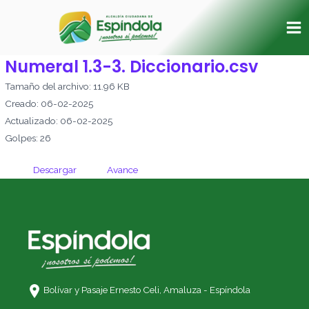
Ir
Ma
al
Me
contenido
Numeral 1.3-3. Diccionario.csv
Tamaño del archivo: 11.96 KB
Creado: 06-02-2025
Actualizado: 06-02-2025
Golpes: 26
Descargar
Avance
Bolívar y Pasaje Ernesto Celi,
Amaluza - Espíndola