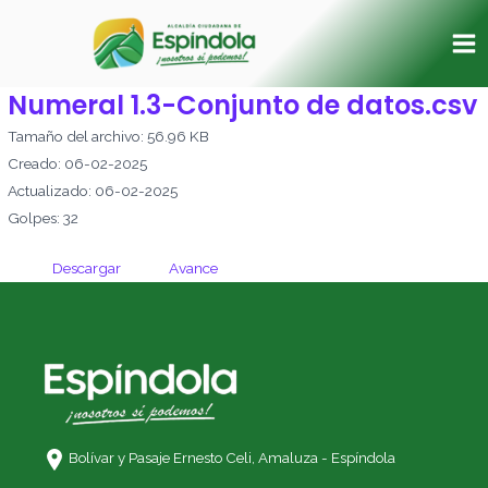
Ir
Ma
al
Me
contenido
Numeral 1.3-Conjunto de datos.csv
Tamaño del archivo: 56.96 KB
Creado: 06-02-2025
Actualizado: 06-02-2025
Golpes: 32
Descargar
Avance
Bolívar y Pasaje Ernesto Celi,
Amaluza - Espíndola