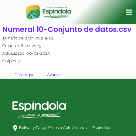
Ir
Ma
al
Me
contenido
Numeral 10-Conjunto de datos.csv
Tamaño del archivo: 9.15 KB
Creado: 06-02-2025
Actualizado: 06-02-2025
Golpes: 31
Descargar
Avance
Bolívar y Pasaje Ernesto Celi,
Amaluza - Espíndola