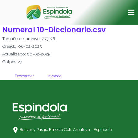
Ir
Ma
al
Me
contenido
Numeral 10-Diccionario.csv
Tamaño del archivo: 7.73 KB
Creado: 06-02-2025
Actualizado: 06-02-2025
Golpes: 27
Descargar
Avance
Bolívar y Pasaje Ernesto Celi,
Amaluza - Espíndola