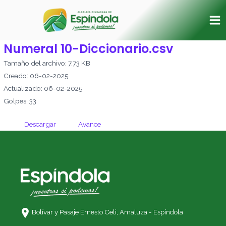
Ir
Ma
al
Me
contenido
Numeral 10-Diccionario.csv
Tamaño del archivo: 7.73 KB
Creado: 06-02-2025
Actualizado: 06-02-2025
Golpes: 33
Descargar
Avance
Bolívar y Pasaje Ernesto Celi,
Amaluza - Espíndola