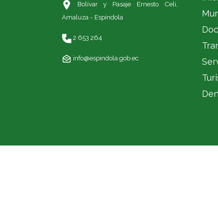
Bolívar y Pasaje Ernesto Celi,
Mun
Amaluza - Espíndola
Doc
2 653 264
Tra
info@espindola.gob.ec
Ser
Tur
Den