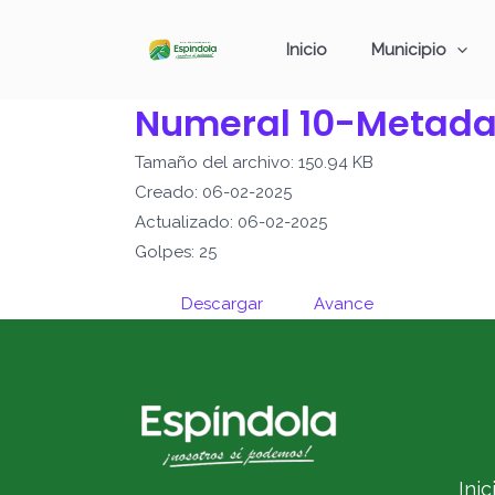
Ir
al
Inicio
Municipio
contenido
Numeral 10-Metada
Tamaño del archivo: 150.94 KB
Creado: 06-02-2025
Actualizado: 06-02-2025
Golpes: 25
Descargar
Avance
Inic